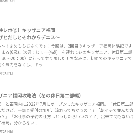
3年5月14日
験レポ②】キッザニア福岡
ザとだしとそれからデニス～
も～！まめもちおふくです！今回は、2回目のキッザニア福岡体験記です
まる(6歳)、次男：じょー(4歳) を連れて冬のキッザニア、休日第二部
：30～20：00）に行って参りました！ちなみに、初めてのキッザニアで
く気力をなくし、キッ...
3年2月7日
ザニア福岡攻略法（冬の休日第二部編）
ぽーと福岡内に2022年7月にオープンしたキッザニア福岡。「休日第二
んだけど、一部と受付の場所、流れってちがうの？」「朝イチで並んだ
の？」「お仕事の予約の仕方はどうしたらいいの？？」出来て間もない
福岡。分からない...
3年2月4日