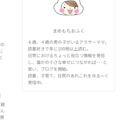
まめもちおふく
６歳、４歳の男の子がいるアラサーママ。
ての
読書好きで年に100冊以上読む。
に
日常におけるちょっと役立つ情報を発信
と
し、誰かの小さな幸せにつながれば･･･と
思い、ブログを開始。
読書、子育て、日常のあれこれをゆる～く
発信中。
選
「親
どん
長男