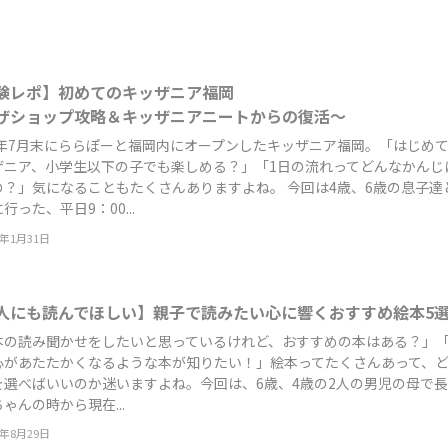
験レポ】初めてのキッザニア福岡
ザショップ攻略＆キッザニアニートからの復活～
22年7月末にららぽーと福岡内にオープンしたキッザニア福岡。「はじめ
ザニア、小学生以下の子でも楽しめる？」「1日の流れってどんなかんじ
の？」気になることもたくさんありますよね。 今回は4歳、6歳の息子達
行った、平日9：00...
3年1月31日
人にも読んでほしい】親子で読みたい心に響くおすすめ絵本5
本の読み聞かせをしたいと思っているけれど、おすすめの本はある？」
心があたたかくなるような本が知りたい！」絵本ってたくさんあって、
を選べばいいのか迷いますよね。今回は、6歳、4歳の2人の男児の母で
ゃんの時から現在...
2年8月29日