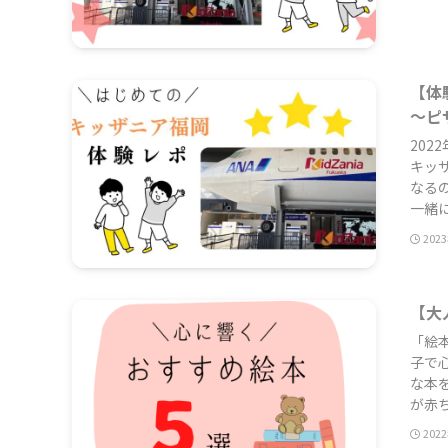
【体
～ピ
20
キッ
なる
一緒に
202
【大
「絵
子で
な本
が赤ち
202