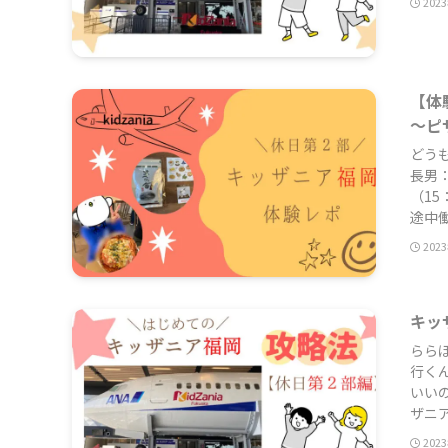
202
【体
～ピ
どう
長男：
（15
途中働
202
キッ
らら
行く
いい
ザニア
202