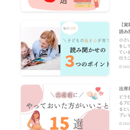
【実
読み
小さ
をし
てい
行うこ
202
出産
どう
るブ
ると
プレマ
202