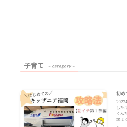
子育て
– category –
初め
20
した
くん
率よく