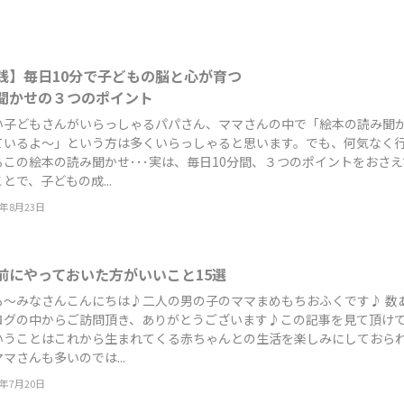
践】毎日10分で子どもの脳と心が育つ
聞かせの３つのポイント
い子どもさんがいらっしゃるパパさん、ママさんの中で「絵本の読み聞
ているよ～」という方は多くいらっしゃると思います。でも、何気なく
るこの絵本の読み聞かせ･･･実は、毎日10分間、３つのポイントをおさえ
とで、子どもの成...
2年8月23日
前にやっておいた方がいいこと15選
も～みなさんこんにちは♪二人の男の子のママまめもちおふくです♪ 数
ログの中からご訪問頂き、ありがとうございます♪この記事を見て頂け
いうことはこれから生まれてくる赤ちゃんとの生活を楽しみにしておら
マさんも多いのでは...
2年7月20日